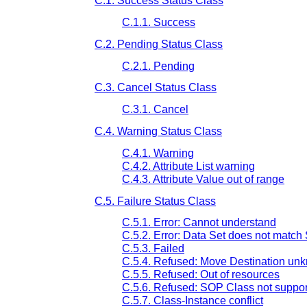
C.1. Success Status Class
C.1.1. Success
C.2. Pending Status Class
C.2.1. Pending
C.3. Cancel Status Class
C.3.1. Cancel
C.4. Warning Status Class
C.4.1. Warning
C.4.2. Attribute List warning
C.4.3. Attribute Value out of range
C.5. Failure Status Class
C.5.1. Error: Cannot understand
C.5.2. Error: Data Set does not matc
C.5.3. Failed
C.5.4. Refused: Move Destination un
C.5.5. Refused: Out of resources
C.5.6. Refused: SOP Class not suppo
C.5.7. Class-Instance conflict