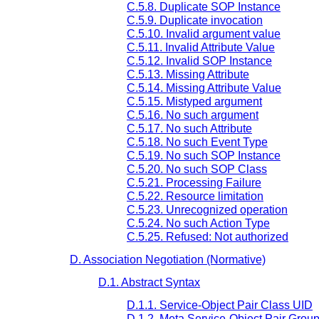
C.5.8. Duplicate SOP Instance
C.5.9. Duplicate invocation
C.5.10. Invalid argument value
C.5.11. Invalid Attribute Value
C.5.12. Invalid SOP Instance
C.5.13. Missing Attribute
C.5.14. Missing Attribute Value
C.5.15. Mistyped argument
C.5.16. No such argument
C.5.17. No such Attribute
C.5.18. No such Event Type
C.5.19. No such SOP Instance
C.5.20. No such SOP Class
C.5.21. Processing Failure
C.5.22. Resource limitation
C.5.23. Unrecognized operation
C.5.24. No such Action Type
C.5.25. Refused: Not authorized
D. Association Negotiation (Normative)
D.1. Abstract Syntax
D.1.1. Service-Object Pair Class UID
D.1.2. Meta Service-Object Pair Grou