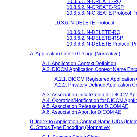
10.3.5.1. N-CREATE-RQ
10.3.5.2. N-CREATE-RSP
10.3.5.3. N-CREATE Protocol P
10.3.6. N-DELETE Protocol
10.3.6.1. N-DELETE-RQ
10.3.6.2. N-DELETE-RSP
10.3.6.3. N-DELETE Protocol P
A. Application Context Usage (Normative)
A.1. Application Context Definition
A.2. DICOM Application Context Name Enco
A.2.1. DICOM Registered Application
A.2.2. Privately Defined Application 
A.3. Association Initialization for DICOM App
A.4. Operation/Notification for DICOM Applic
A.5. Association Release for DICOM AE
A.6. Association Abort for DICOM AE
B. Index to Application Context Name UIDs (Infor
C. Status Type Encoding (Normative)