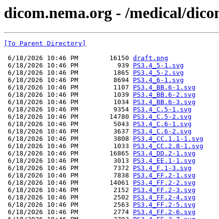
dicom.nema.org - /medical/dico
[To Parent Directory]
 6/18/2026 10:46 PM        16150 
draft.png
 6/18/2026 10:46 PM          939 
PS3.4_5-1.svg
 6/18/2026 10:46 PM         1865 
PS3.4_5-2.svg
 6/18/2026 10:46 PM         8694 
PS3.4_6-1.svg
 6/18/2026 10:46 PM         1107 
PS3.4_BB.6-1.svg
 6/18/2026 10:46 PM         1039 
PS3.4_BB.6-2.svg
 6/18/2026 10:46 PM         1034 
PS3.4_BB.6-3.svg
 6/18/2026 10:46 PM         9354 
PS3.4_C.5-1.svg
 6/18/2026 10:46 PM        14780 
PS3.4_C.5-2.svg
 6/18/2026 10:46 PM         5043 
PS3.4_C.6-1.svg
 6/18/2026 10:46 PM         3637 
PS3.4_C.6-2.svg
 6/18/2026 10:46 PM         3808 
PS3.4_CC.1.1-1.svg
 6/18/2026 10:46 PM         1033 
PS3.4_CC.2.8-1.svg
 6/18/2026 10:46 PM        16865 
PS3.4_DD.2-1.svg
 6/18/2026 10:46 PM         3013 
PS3.4_EE.1-1.svg
 6/18/2026 10:46 PM         7372 
PS3.4_F.1-3.svg
 6/18/2026 10:46 PM         7838 
PS3.4_FF.2-1.svg
 6/18/2026 10:46 PM        14061 
PS3.4_FF.2-2.svg
 6/18/2026 10:46 PM         2152 
PS3.4_FF.2-3.svg
 6/18/2026 10:46 PM         2502 
PS3.4_FF.2-4.svg
 6/18/2026 10:46 PM         2563 
PS3.4_FF.2-5.svg
 6/18/2026 10:46 PM         2774 
PS3.4_FF.2-6.svg